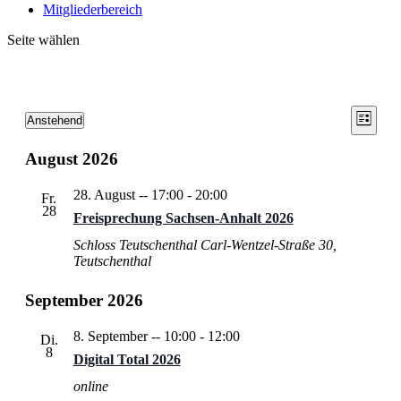
Mitgliederbereich
Seite wählen
Ansic
Vera
Veranstaltungen
Anstehend
Liste
Ansic
Datum
Navig
wählen.
Navi
August 2026
28. August -- 17:00
-
20:00
Fr.
28
Freisprechung Sachsen-Anhalt 2026
Schloss Teutschenthal
Carl-Wentzel-Straße 30,
Teutschenthal
September 2026
8. September -- 10:00
-
12:00
Di.
8
Digital Total 2026
online