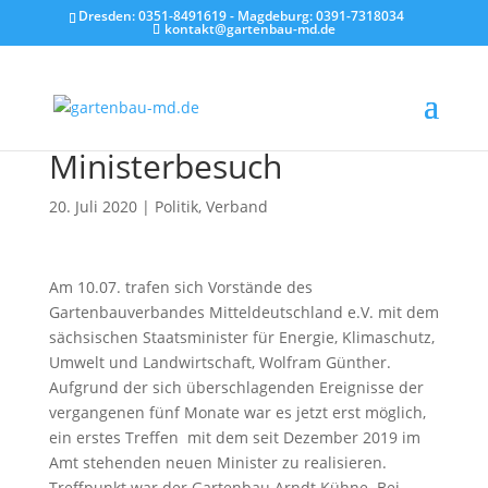
Dresden: 0351-8491619 - Magdeburg: 0391-7318034
kontakt@gartenbau-md.de
Ministerbesuch
20. Juli 2020
|
Politik
,
Verband
Am 10.07. trafen sich Vorstände des
Gartenbauverbandes Mitteldeutschland e.V. mit dem
sächsischen Staatsminister für Energie, Klimaschutz,
Umwelt und Landwirtschaft, Wolfram Günther.
Aufgrund der sich überschlagenden Ereignisse der
vergangenen fünf Monate war es jetzt erst möglich,
ein erstes Treffen mit dem seit Dezember 2019 im
Amt stehenden neuen Minister zu realisieren.
Treffpunkt war der Gartenbau Arndt Kühne. Bei